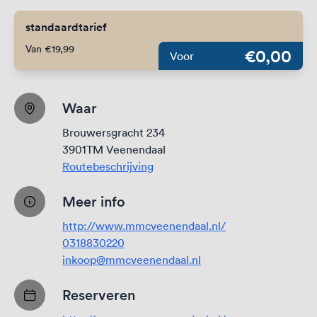
standaardtarief
Van €19,99
€0,00
Voor
Waar
Brouwersgracht 234
3901TM Veenendaal
Routebeschrijving
Meer info
http://www.mmcveenendaal.nl/
0318830220
inkoop@mmcveenendaal.nl
Reserveren