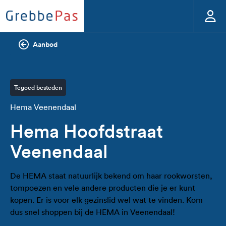
Aanbod
Tegoed besteden
Hema Veenendaal
Hema Hoofdstraat
Veenendaal
De HEMA staat natuurlijk bekend om haar rookworsten,
tompoezen en vele andere producten die je er kunt
kopen. Er is voor elk gezinslid wel wat te vinden. Kom
dus snel shoppen bij de HEMA in Veenendaal!