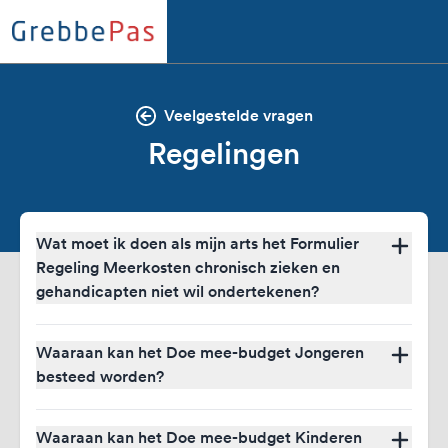
Veelgestelde vragen
Regelingen
Wat moet ik doen als mijn arts het Formulier
Regeling Meerkosten chronisch zieken en
gehandicapten niet wil ondertekenen?
Als je geen van de aangegeven bewijsstukken hebt
omdat je geen gebruik maakt van één van deze
Waaraan kan het Doe mee-budget Jongeren
voorzieningen, maar er toch sprake is van een
besteed worden?
chronische handicap of ziekte, dan kun je jouw arts
vragen om het formulier Regeling Meerkosten
Het Doe Mee-budget Jongeren kan worden besteed
chronisch zieken en gehandicapten in te vullen en te
aan bijvoorbeeld sport en schoolspullen, een mobiele
Waaraan kan het Doe mee-budget Kinderen
ondertekenen. Dit formulier is geen geneeskundige
telefoon, kleding, een fiets, uitstapjes en cultuur. Het