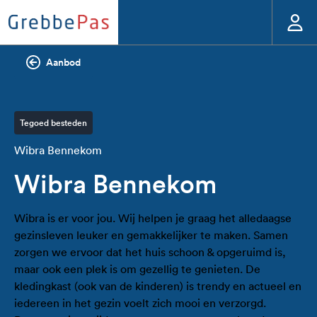
Aanbod
Tegoed besteden
Wibra Bennekom
Wibra Bennekom
Wibra is er voor jou. Wij helpen je graag het alledaagse
gezinsleven leuker en gemakkelijker te maken. Samen
zorgen we ervoor dat het huis schoon & opgeruimd is,
maar ook een plek is om gezellig te genieten. De
kledingkast (ook van de kinderen) is trendy en actueel en
iedereen in het gezin voelt zich mooi en verzorgd.