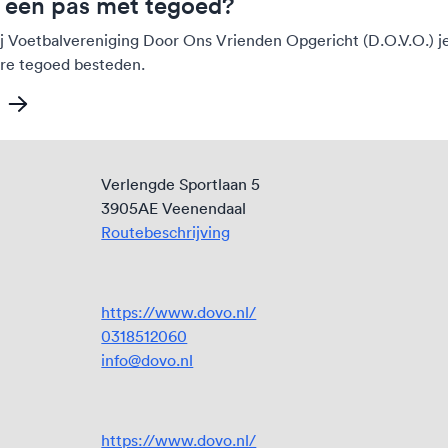
j een pas met tegoed?
ij Voetbalvereniging Door Ons Vrienden Opgericht (D.O.V.O.) j
re tegoed besteden.
o
Verlengde Sportlaan 5
3905AE Veenendaal
Routebeschrijving
https://www.dovo.nl/
0318512060
info@dovo.nl
https://www.dovo.nl/