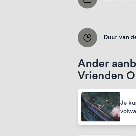
Duur van de
Ander aanb
Vrienden Op
Je ku
volwa