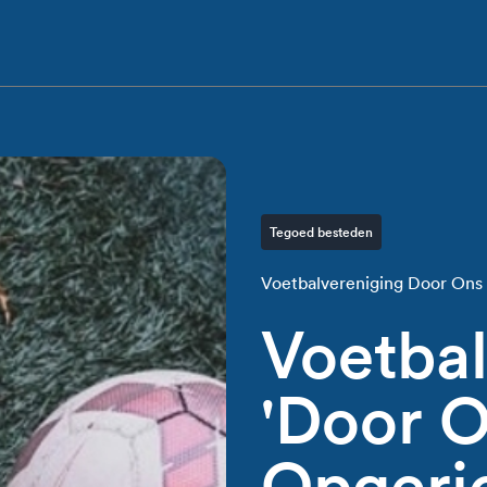
Tegoed besteden
Voetbalvereniging Door Ons 
Voetbal
'Door O
Opgeric