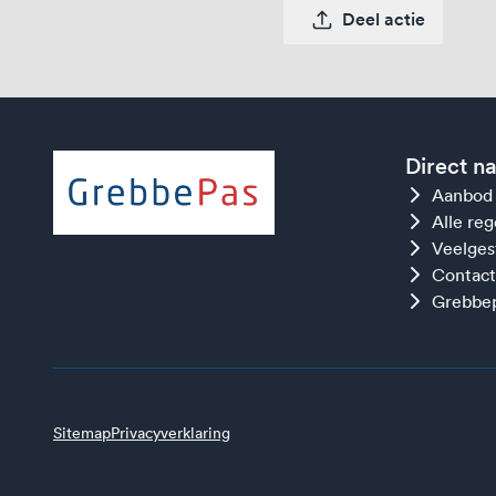
Deel actie
Direct n
Aanbod
Alle re
Veelges
Contact
Grebbep
Sitemap
Privacyverklaring