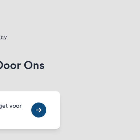
2027
Door Ons
get voor