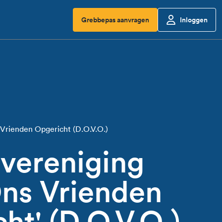
Grebbepas aanvragen
Inloggen
Vrienden Opgericht (D.O.V.O.)
vereniging
ns Vrienden
ht' (D.O.V.O.)