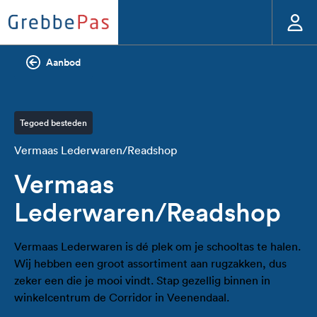
Aanbod
Tegoed besteden
Vermaas Lederwaren/Readshop
Vermaas
Lederwaren/Readshop
Vermaas Lederwaren is dé plek om je schooltas te halen.
Wij hebben een groot assortiment aan rugzakken, dus
zeker een die je mooi vindt. Stap gezellig binnen in
winkelcentrum de Corridor in Veenendaal.