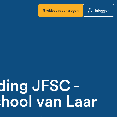
Grebbepas aanvragen
Inloggen
ding JFSC -
hool van Laar