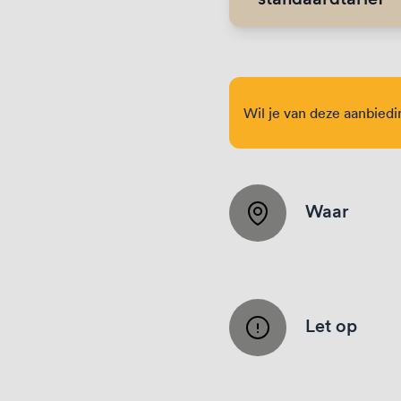
Wil je van deze aanbied
Waar
Let op