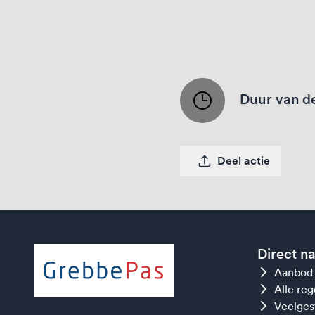
Duur van de
Deel actie
Direct n
Aanbod
Alle re
Veelges