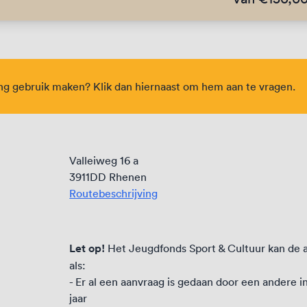
ing gebruik maken? Klik dan hiernaast om hem aan te vragen.
Valleiweg 16 a
3911DD Rhenen
Routebeschrijving
Let op!
Het Jeugdfonds Sport & Cultuur kan de a
als:
- Er al een aanvraag is gedaan door een andere i
jaar