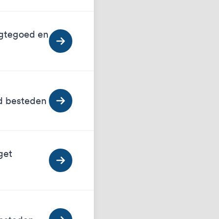
egtegoed en
ed besteden
get