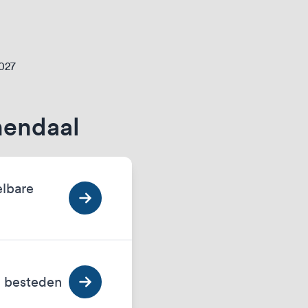
2027
nendaal
elbare
n besteden