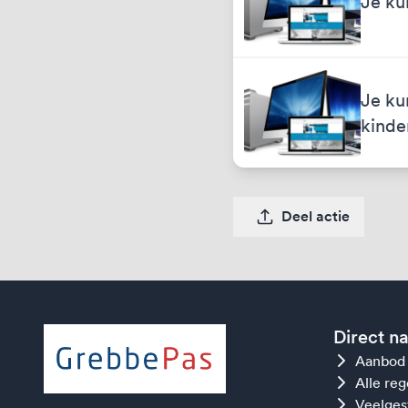
Je ku
Je ku
kinde
Deel actie
Direct n
Aanbod
Alle re
Veelges