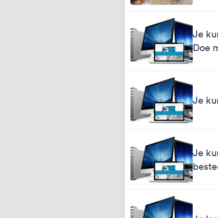
Je ku
Doe 
Je ku
Je ku
best