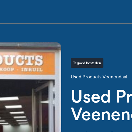
Tegoed besteden
Used Products Veenendaal
Used P
Veenen