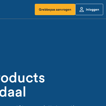
Grebbepas aanvragen
Inloggen
roducts
daal