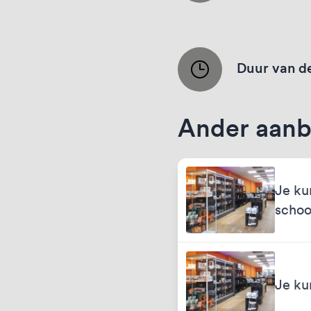
Duur van de
Ander aanb
Je ku
schoo
Je ku