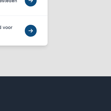
besteden
d voor