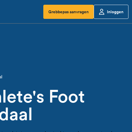
Grebbepas aanvragen
Inloggen
al
lete's Foot
daal