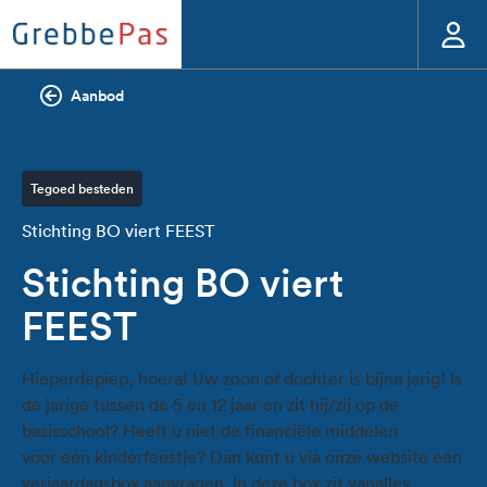
Aanbod
Tegoed besteden
Stichting BO viert FEEST
Stichting BO viert
FEEST
Hieperdepiep, hoera! Uw zoon of dochter is bijna jarig! Is
de jarige tussen de 5 en 12 jaar en zit hij/zij op de
basisschool? Heeft u niet de financiële middelen
voor een kinderfeestje? Dan kunt u via onze website een
verjaardagsbox aanvragen. In deze box zit vanalles