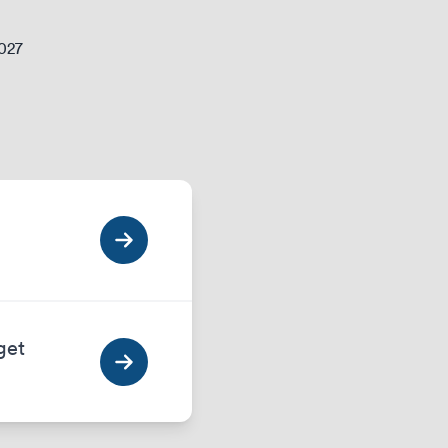
2027
get