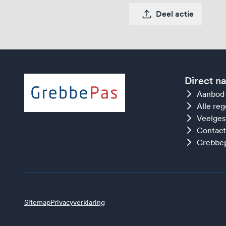
Deel actie
Direct n
Aanbod
Alle re
Veelges
Contact
Grebbep
Sitemap
Privacyverklaring