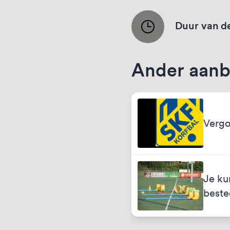
Duur van de
Ander aanb
Vergo
Je ku
best