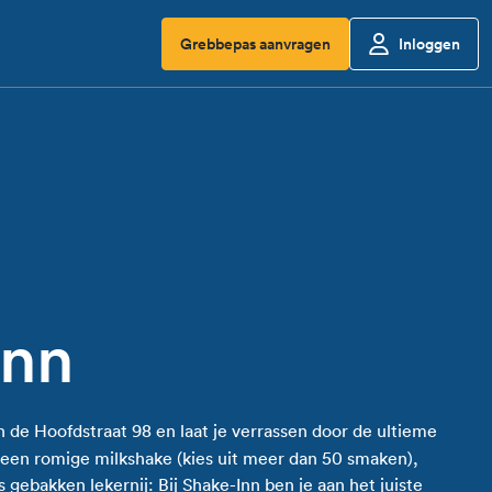
Grebbepas aanvragen
Inloggen
Inn
n de Hoofdstraat 98 en laat je verrassen door de ultieme
in een romige milkshake (kies uit meer dan 50 smaken),
s gebakken lekernij: Bij Shake-Inn ben je aan het juiste