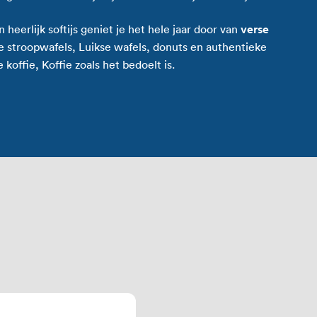
eerlijk softijs geniet je het hele jaar door van
verse
ke stroopwafels, Luikse wafels, donuts en authentieke
koffie, Koffie zoals het bedoelt is.