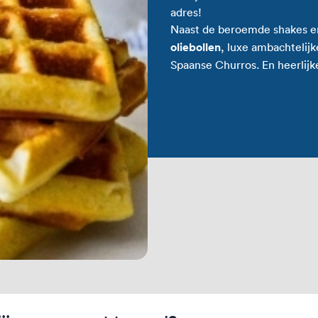
adres!
Naast de beroemde shakes en h
oliebollen
, luxe ambachtelij
Spaanse Churros. En heerlijke 