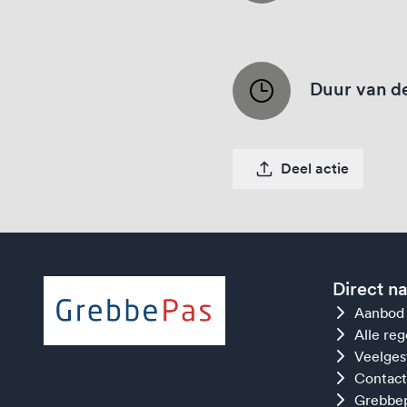
Duur van de
Deel actie
Direct n
Aanbod
Alle re
Veelges
Contact
Grebbep