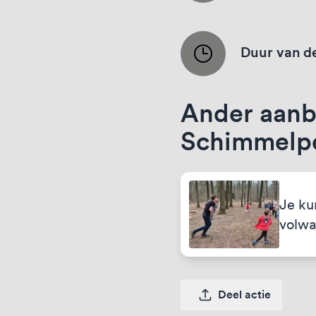
Duur van de
Ander aanb
Schimmelpe
Je ku
volwa
Deel actie