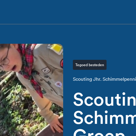
Tegoed besteden
Scouting Jhr. Schimmelpenn
Scoutin
Schimm
Groep,