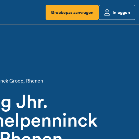
Grebbepas aanvragen
Inloggen
inck Groep, Rhenen
g Jhr.
elpenninck
 Rhenen