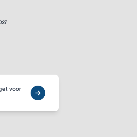
2027
get voor