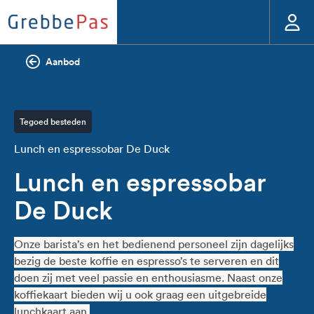
Aanbod
Tegoed besteden
Lunch en espressobar De Duck
Lunch en espressobar
De Duck
Onze barista’s en het bedienend personeel zijn dagelijks
bezig de beste koffie en espresso’s te serveren en dit
doen zij met veel passie en enthousiasme. Naast onze
koffiekaart bieden wij u ook graag een uitgebreide
lunchkaart aan.