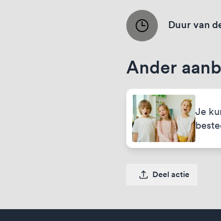
Duur van de
Ander aanb
Je ku
best
Deel actie