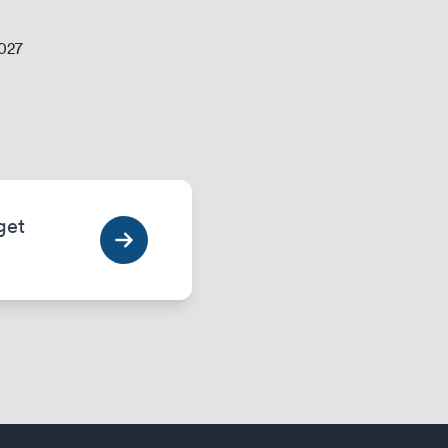
2027
get