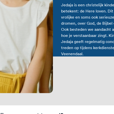
Jedaja is een christelijk kin
betekent: de Here loven. Dit
vrolijke en soms ook serieuze
dromen, over God, de Bijbel 
Ook besteden we aandacht a
hoe je verstaanbaar zingt. Ki
Jedaja geeft regelmatig co
treden op tijdens kerkdienst
Veenendaal.