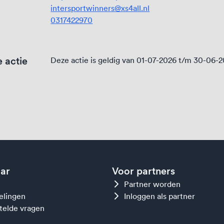
intersportwinners@xs4all.nl
0317422970
 actie
Deze actie is geldig van 01-07-2026 t/m 30-06-
aar
Voor partners
Partner worden
gelingen
Inloggen als partner
telde vragen