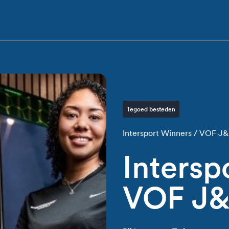
Tegoed besteden
Intersport Winners / VOF J&
Intersp
VOF J&