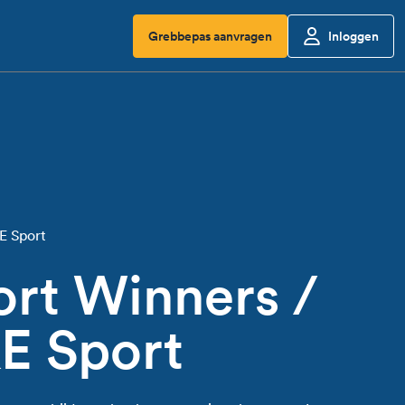
Grebbepas aanvragen
Inloggen
E Sport
ort Winners /
E Sport