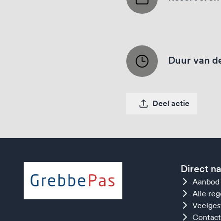
Duur van de
Deel actie
Direct n
Aanbod
Alle re
Veelges
Contact