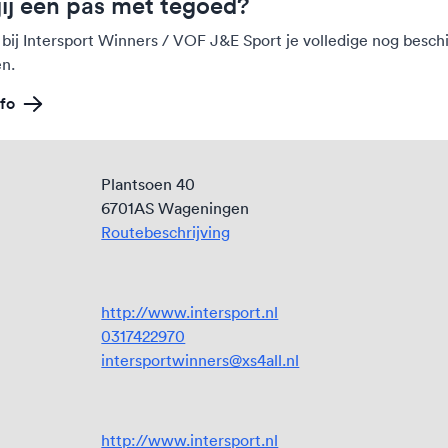
jij een pas met tegoed?
 bij Intersport Winners / VOF J&E Sport je volledige nog besc
n.
fo
Plantsoen 40
6701AS Wageningen
Routebeschrijving
http://www.intersport.nl
0317422970
intersportwinners@xs4all.nl
http://www.intersport.nl