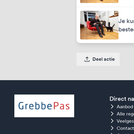
Je ku
best
Deel actie
Direct n
Aanbod
Alle re
Veelges
Contact