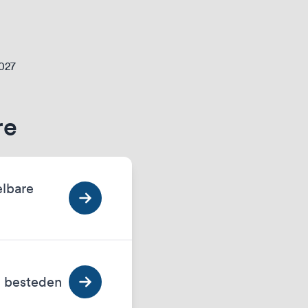
2027
re
elbare
n besteden