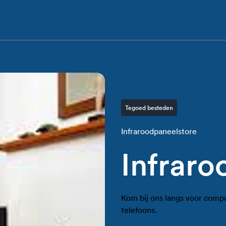
Tegoed besteden
Infraroodpaneelstore
Infraro
Kom bij ons langs voor compu
telefoons.