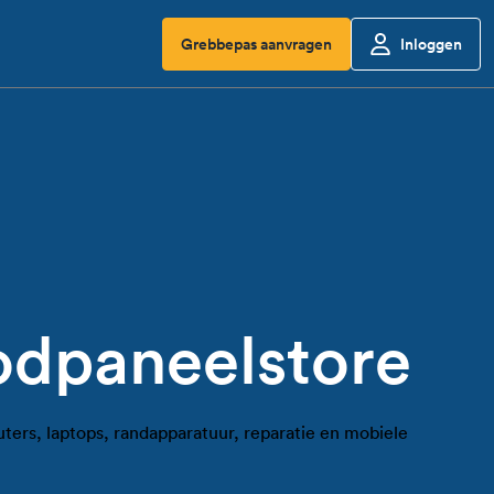
Grebbepas aanvragen
Inloggen
odpaneelstore
ters, laptops, randapparatuur, reparatie en mobiele