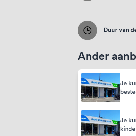
Duur van de
Ander aanb
Je ku
best
Je ku
kinde