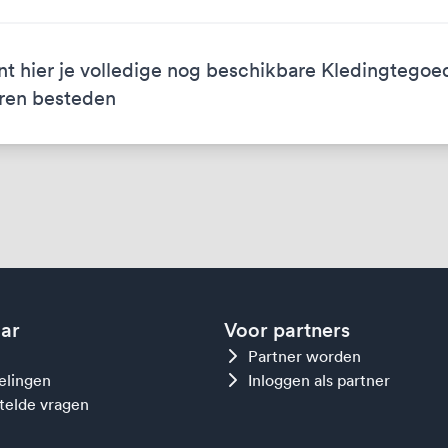
nt hier je volledige nog beschikbare Kledingtegoe
ren besteden
aar
Voor partners
Partner worden
gelingen
Inloggen als partner
telde vragen