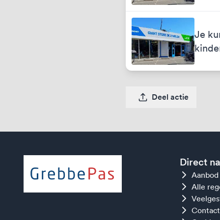
Je ku
kinde
Deel actie
Direct n
Aanbod
Alle re
Veelges
Contact