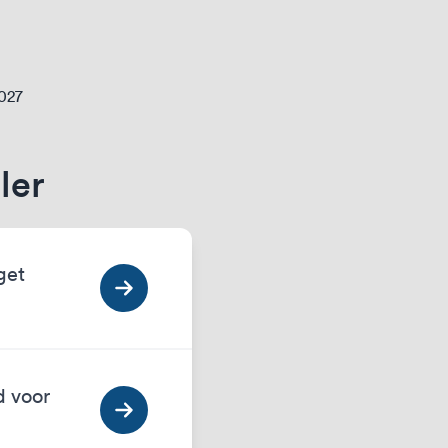
2027
ler
get
d voor