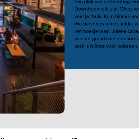
Een plek van ontmoeting. Een
Downtown wilt zijn. Wees w
voel je thuis. Kom binnen voo
We bedienen u met liefde, want
het hoekje waar unieke cade
van het grand café een bordsp
kerk is ruimte voor iedereen.