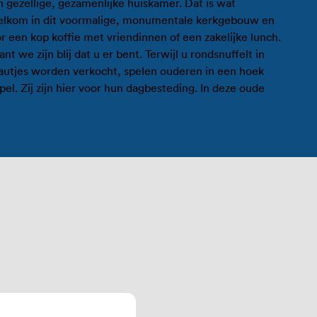
 gezellige, gezamenlijke huiskamer. Dat is wat
elkom in dit voormalige, monumentale kerkgebouw en
r een kop koffie met vriendinnen of een zakelijke lunch.
 we zijn blij dat u er bent. Terwijl u rondsnuffelt in
autjes worden verkocht, spelen ouderen in een hoek
el. Zij zijn hier voor hun dagbesteding. In deze oude