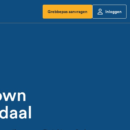
Grebbepas aanvragen
Inloggen
own
daal