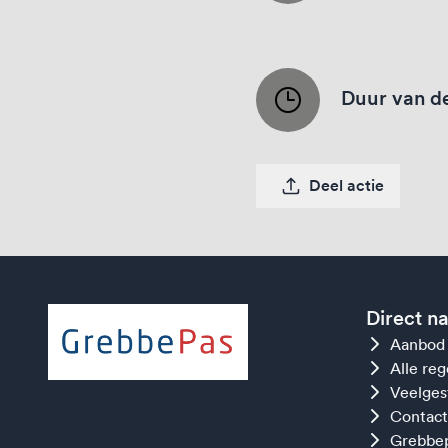
Duur van de
Deel actie
Direct n
Aanbod
Alle re
Veelges
Contact
Grebbep