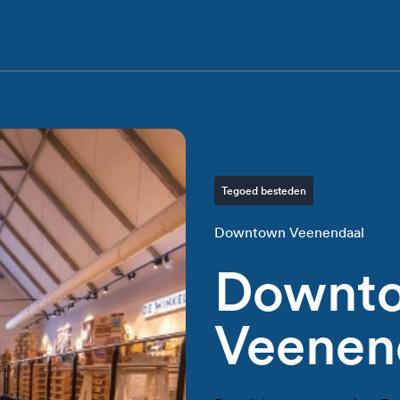
Tegoed besteden
Downtown Veenendaal
Downt
Veenen