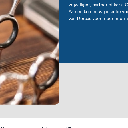
vrijwilliger, partner of kerk.
Samen komen wij in actie vo
van Dorcas voor meer inform