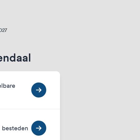
2027
endaal
elbare
n besteden