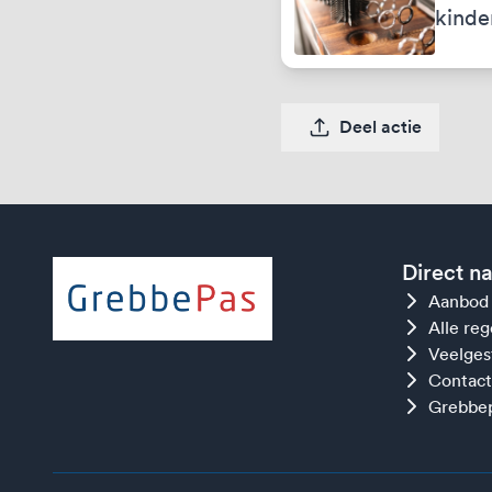
kinde
Deel actie
Direct n
Aanbod
Alle re
Veelges
Contact
Grebbep