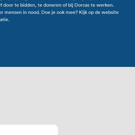
 Of door te bidden, te doneren of bij Dorcas te werken.
or mensen in nood. Doe je ook mee? Kijk op de website
atie.