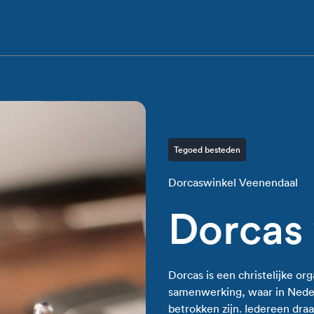
Tegoed besteden
Dorcaswinkel Veenendaal
Dorcas
Dorcas is een christelijke or
samenwerking, waar in Neder
betrokken zijn. Iedereen draa