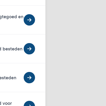
egtegoed en
ed besteden
besteden
d voor