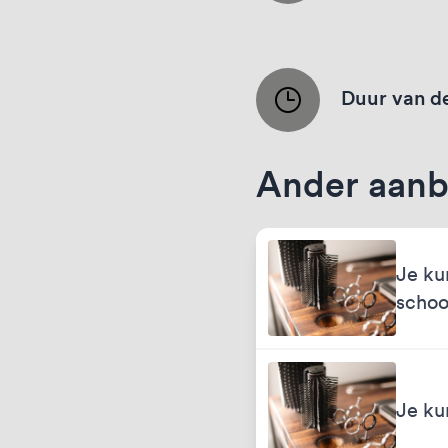
Duur van de
Ander aanb
Je ku
schoo
Je ku