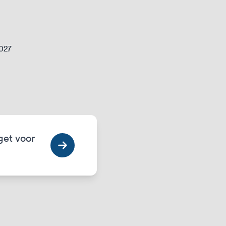
2027
get voor