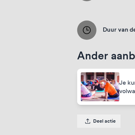
Duur van de
Ander aan
Je ku
volwa
Deel actie