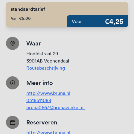
standaardtarief
Van €5,00
€4,25
Voor
Waar
Hoofdstraat 29
3901AB Veenendaal
Routebeschrijving
Meer info
http://www.bruna.nl
0318511088
bruna0667@brunawinkel.nl
Reserveren
http://www.bruna.nl