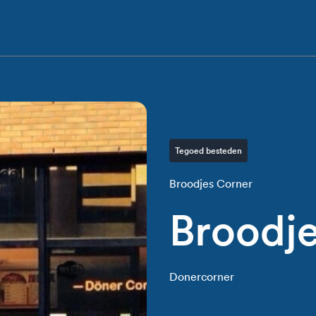
Tegoed besteden
Broodjes Corner
Broodj
Donercorner