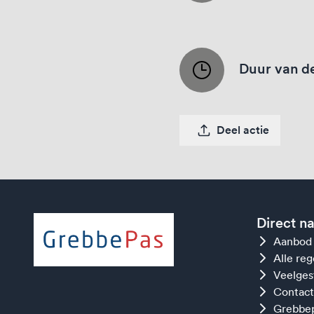
Duur van de
Deel actie
Direct n
Aanbod
Alle re
Veelges
Contact
Grebbep