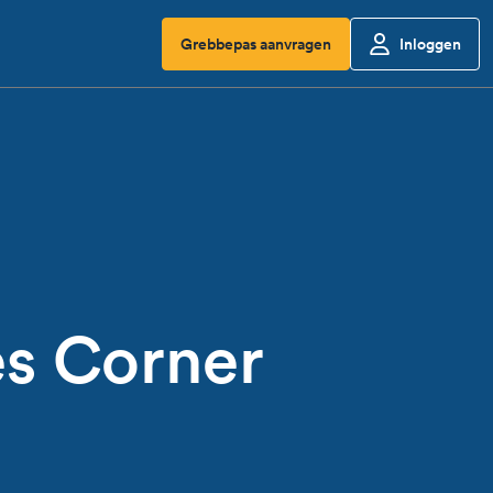
Grebbepas aanvragen
Inloggen
es Corner