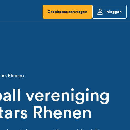
Grebbepas aanvragen
Inloggen
Stars Rhenen
all vereniging
tars Rhenen