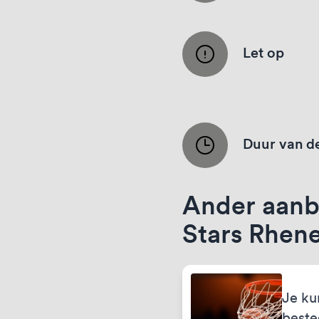
Let op
Duur van de
Ander aanb
Stars Rhen
Je ku
best