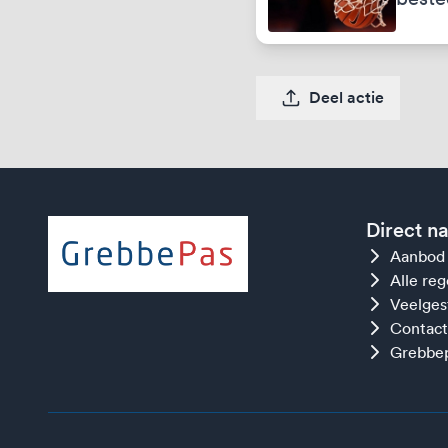
Deel actie
Direct n
Aanbod
Alle re
Veelges
Contact
Grebbep