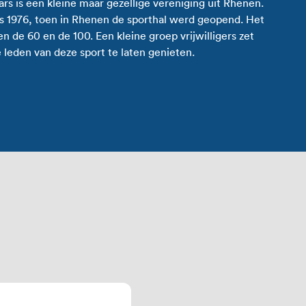
rs is een kleine maar gezellige vereniging uit Rhenen.
ds 1976, toen in Rhenen de sporthal werd geopend. Het
 de 60 en de 100. Een kleine groep vrijwilligers zet
e leden van deze sport te laten genieten.